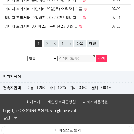
리니지 프리서버 순정버전 2.0 / 2002년 리니지 …
07-11
리니지 프리서버 비단서버 / 9일(목) 오후 6시 오픈
07-09
리니지 프리서버 순정버전 2.0 / 2002년 리니지 …
07-04
리니지 프리서버 U서버 2.7 / 구버전 2.7 U 최…
07-03
1
2
3
4
5
다음
맨끝
인기검색어
1,268
1,375
3,039
340,186
접속자집계
오늘
어제
최대
전체
회사소개
개인정보취급방침
서비스이용약관
Copyright ©
소유하신 도메인.
All rights reserved.
상단으로
PC 버전으로 보기