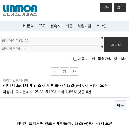
메뉴
검색
1:1문의
FAQ
접속자
새글
회원가입
로그인
회
원
로
그
자동로그인
회원가입
정보찾기
인
프리미엄프리서버
리니지 프리서버 겐조서버 반놀자 / 15일(금) 6시 ~ 8시 오픈
작성자
최고관리자
25-08-15 12:31
조회
1,896회
댓글
0건
목록
본문
리니지 프리서버 겐조서버 반놀자 / 15일(금) 6시 ~ 8시 오픈