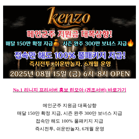
No.1 리니지 프리서버 홍보 린모아 (겐조서버) 바로가기
메인군주 지원금 대폭상향
매달 150만 확정 지급, 시즌 완주 300만 보너스 지급
접속만 해도 100% 풀패키지 지급
즉시전투, 쉬운반놀자, 6개월 운영