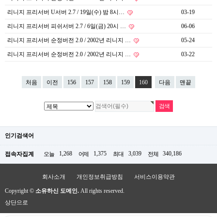
리니지 프리서버 U서버 2.7 / 19일(수) 밤 8시…
03-19
리니지 프리서버 피쉬서버 2.7 / 6일(금) 20시 …
06-06
리니지 프리서버 순정버전 2.0 / 2002년 리니지 …
05-24
리니지 프리서버 순정버전 2.0 / 2002년 리니지 …
03-22
처음
이전
156
157
158
159
160
다음
맨끝
인기검색어
1,268
1,375
3,039
340,186
접속자집계
오늘
어제
최대
전체
회사소개
개인정보취급방침
서비스이용약관
Copyright ©
소유하신 도메인.
All rights reserved.
상단으로