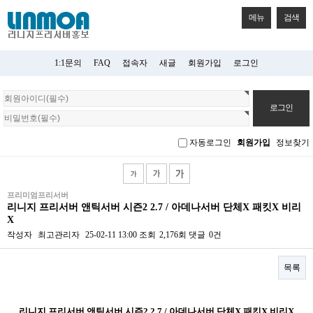
메뉴
검색
1:1문의
FAQ
접속자
새글
회원가입
로그인
회
원
로
그
자동로그인
회원가입
정보찾기
인
프리미엄프리서버
리니지 프리서버 앤틱서버 시즌2 2.7 / 아데나서버 단체X 패킷X 비리
X
작성자
최고관리자
25-02-11 13:00
조회
2,176회
댓글
0건
목록
본문
리니지 프리서버 앤틱서버 시즌2 2.7 / 아데나서버 단체X 패킷X 비리X