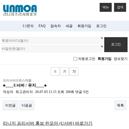
메뉴
검색
1:1문의
FAQ
접속자
새글
회원가입
로그인
회
원
로
그
자동로그인
회원가입
정보찾기
인
프리서버오픈스케쥴
♣____U서버 / 유지____♣
작성자
최고관리자
26-07-05 11:15
조회
266회
댓글
0건
이전글
다음글
목록
본문
리니지 프리서버 홍보 린모아 (U서버) 바로가기