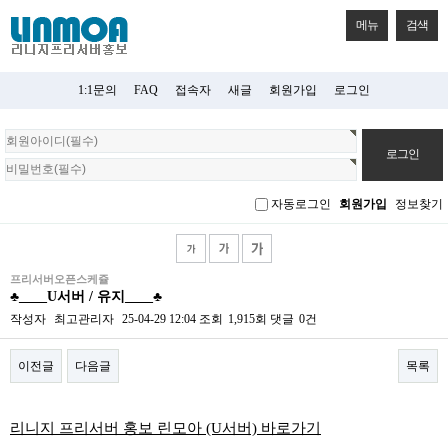
메뉴
검색
1:1문의
FAQ
접속자
새글
회원가입
로그인
회
원
로
그
자동로그인
회원가입
정보찾기
인
프리서버오픈스케쥴
♣____U서버 / 유지____♣
작성자
최고관리자
25-04-29 12:04
조회
1,915회
댓글
0건
이전글
다음글
목록
본문
리니지 프리서버 홍보 린모아 (U서버) 바로가기