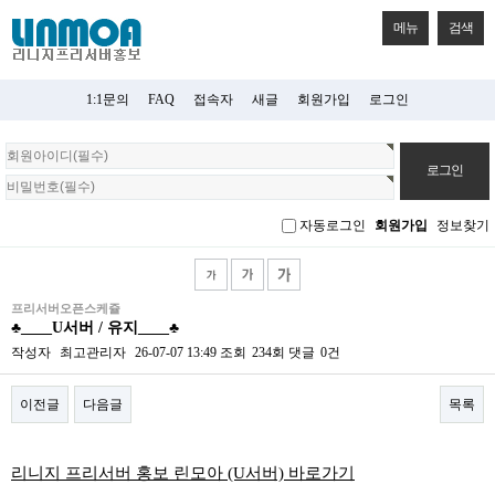
메뉴
검색
1:1문의
FAQ
접속자
새글
회원가입
로그인
회
원
로
그
자동로그인
회원가입
정보찾기
인
프리서버오픈스케쥴
♣____U서버 / 유지____♣
작성자
최고관리자
26-07-07 13:49
조회
234회
댓글
0건
이전글
다음글
목록
본문
리니지 프리서버 홍보 린모아 (U서버) 바로가기