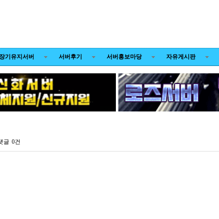
장기유지서버
서버후기
서버홍보마당
자유게시판
댓글
0건