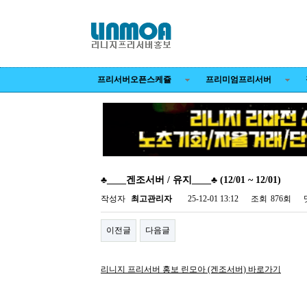
프리서버오픈스케쥴
프리미엄프리서버
♣____겐조서버 / 유지____♣ (12/01 ~ 12/01)
페이지 정보
작성자
최고관리자
25-12-01 13:12
조회
876회
이전글
다음글
리니지 프리서버 홍보 린모아 (겐조서버) 바로가기