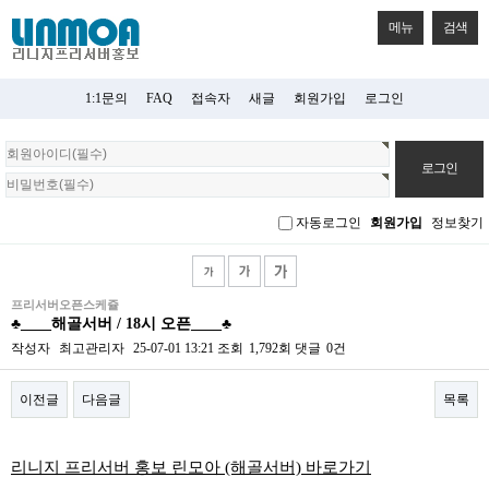
메뉴
검색
1:1문의
FAQ
접속자
새글
회원가입
로그인
회
원
로
그
자동로그인
회원가입
정보찾기
인
프리서버오픈스케쥴
♣____해골서버 / 18시 오픈____♣
작성자
최고관리자
25-07-01 13:21
조회
1,792회
댓글
0건
이전글
다음글
목록
본문
리니지 프리서버 홍보 린모아 (해골서버) 바로가기