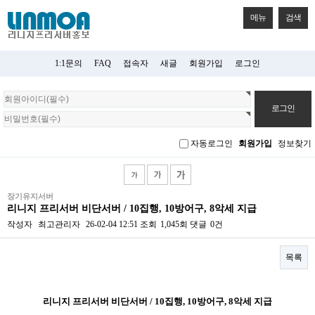
메뉴
검색
1:1문의
FAQ
접속자
새글
회원가입
로그인
회
원
로
그
자동로그인
회원가입
정보찾기
인
장기유지서버
리니지 프리서버 비단서버 / 10집행, 10방어구, 8악세 지급
작성자
최고관리자
26-02-04 12:51
조회
1,045회
댓글
0건
목록
본문
리니지 프리서버 비단서버 / 10집행, 10방어구, 8악세 지급