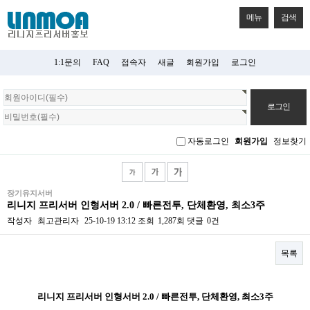
메뉴
검색
1:1문의
FAQ
접속자
새글
회원가입
로그인
회
원
로
그
자동로그인
회원가입
정보찾기
인
장기유지서버
리니지 프리서버 인형서버 2.0 / 빠른전투, 단체환영, 최소3주
작성자
최고관리자
25-10-19 13:12
조회
1,287회
댓글
0건
목록
본문
리니지 프리서버 인형서버 2.0 / 빠른전투, 단체환영, 최소3주