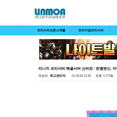
프리서버오픈스케쥴
프리미엄프리서버
리니지 프리서버 해골서버 신버전 / 린엠변신, 
작성자
최고관리자
25-10-02 12:45
조회
1,572회