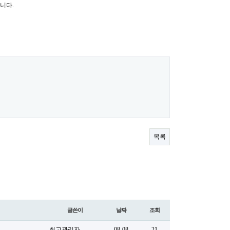
니다.
목록
글쓴이
날짜
조회
최고관리자
08-08
21