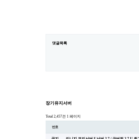
댓글목록
장기유지서버
Total 2,457건
1 페이지
번호
공지
리니지 프리서버 U서버 2.7 / 구버전 2.7 U