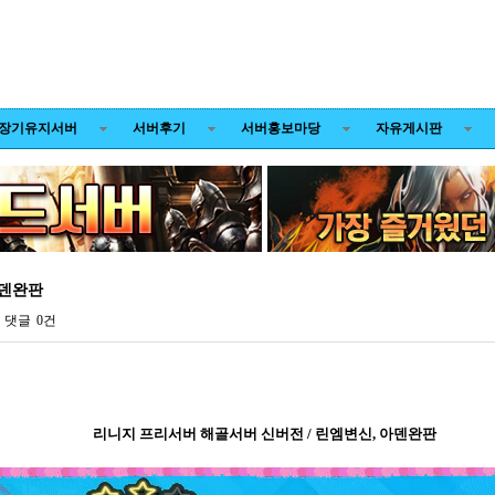
장기유지서버
서버후기
서버홍보마당
자유게시판
아덴완판
댓글
0건
리니지 프리서버 해골서버 신버전 / 린엠변신, 아덴완판