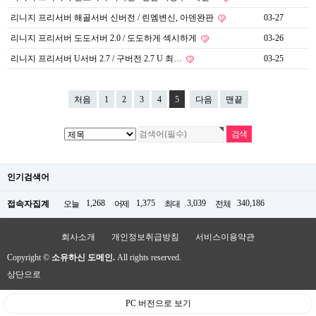
리니지 프리서버 해골서버 신버전 / 린엠변신, 아덴완판
03-27
리니지 프리서버 도도서버 2.0 / 도도하게 섹시하게
03-26
리니지 프리서버 U서버 2.7 / 구버전 2.7 U 최…
03-25
처음
1
2
3
4
5
다음
맨끝
인기검색어
1,268
1,375
3,039
340,186
접속자집계
오늘
어제
최대
전체
회사소개
개인정보취급방침
서비스이용약관
Copyright ©
소유하신 도메인.
All rights reserved.
상단으로
PC 버전으로 보기