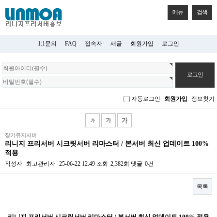
메뉴
검색
1:1문의
FAQ
접속자
새글
회원가입
로그인
회
원
로
그
자동로그인
회원가입
정보찾기
인
장기유지서버
리니지 프리서버 시크릿서버 리마스터 / 본서버 최신 업데이트 100%
적용
작성자
최고관리자
25-06-22 12:49
조회
2,382회
댓글
0건
목록
본문
리니지 프리서버 시크릿서버 리마스터 / 본서버 최신 업데이트 100% 적용