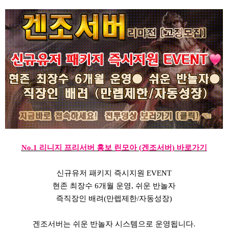
No.1 리니지 프리서버 홍보 린모아 (겐조서버) 바로가기
신규유저 패키지 즉시지원 EVENT
현존 최장수 6개월 운영, 쉬운 반놀자
즉직장인 배려(만렙제한/자동성장)
겐조서버는 쉬운 반놀자 시스템으로 운영됩니다.