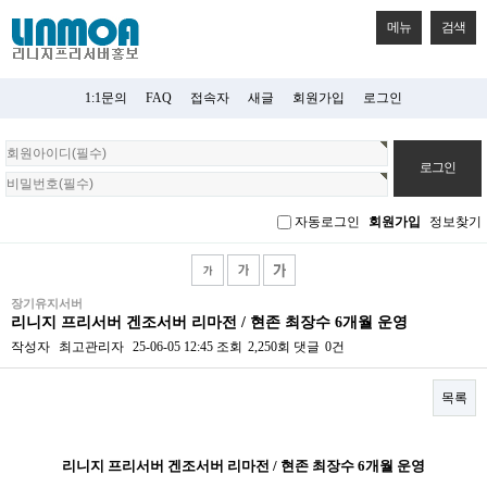
메뉴
검색
1:1문의
FAQ
접속자
새글
회원가입
로그인
회
원
로
그
자동로그인
회원가입
정보찾기
인
장기유지서버
리니지 프리서버 겐조서버 리마전 / 현존 최장수 6개월 운영
작성자
최고관리자
25-06-05 12:45
조회
2,250회
댓글
0건
목록
본문
리니지 프리서버 겐조서버 리마전 / 현존 최장수 6개월 운영