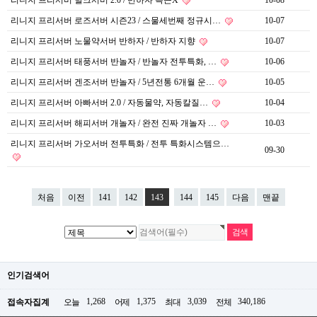
리니지 프리서버 벌크서버 2.0 / 반하자 측근X
10-08
리니지 프리서버 로즈서버 시즌23 / 스물세번째 정규시…
10-07
리니지 프리서버 노물약서버 반하자 / 반하자 지향
10-07
리니지 프리서버 태풍서버 반놀자 / 반놀자 전투특화, …
10-06
리니지 프리서버 겐조서버 반놀자 / 5년전통 6개월 운…
10-05
리니지 프리서버 아빠서버 2.0 / 자동물약, 자동칼질…
10-04
리니지 프리서버 해피서버 개놀자 / 완전 진짜 개놀자 …
10-03
리니지 프리서버 가오서버 전투특화 / 전투 특화시스템으…
09-30
처음
이전
141
142
143
144
145
다음
맨끝
인기검색어
1,268
1,375
3,039
340,186
접속자집계
오늘
어제
최대
전체