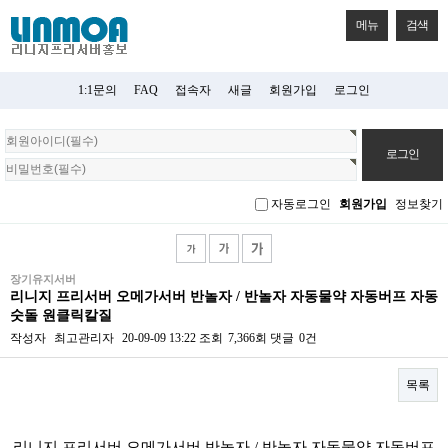
메뉴
검색
1:1문의
FAQ
접속자
새글
회원가입
로그인
회
원
로
그
자동로그인
회원가입
정보찾기
인
장기유지서버
리니지 프리서버 오메가서버 반놀자 / 반놀자 자동물약 자동버프 자동
숫돌 원클릭칼질
작성자
최고관리자
20-09-09 13:22
조회
7,366회
댓글
0건
목록
본문
리니지 프리서버 오메가서버 반놀자 / 반놀자 자동물약 자동버프