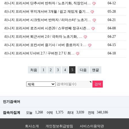
리니지 프리서버 단추서버 반하자 / 노초기화, 직장인서…
04-12
리니지 프리서버 무지개서버 3개월 / 쉽고 재밌게 즐기…
05-28
리니지 프리서버 시크릿서버 반하자 / 리마스터! 노초기…
04-21
리니지 프리서버 로즈서버 시즌20 / 스무번째 정규시즌…
04-08
리니지 프리서버 퇴근서버 2.0 / 극하자 노초기화, …
04-27
리니지 프리서버 포칸서버 용기사 / 서버 종료까지 1:…
04-15
리니지 프리서버 U서버 2.7 / 구버전 2.7 U 최…
04-18
처음
1
2
3
4
5
다음
맨끝
인기검색어
1,268
1,375
3,039
340,186
접속자집계
오늘
어제
최대
전체
회사소개
개인정보취급방침
서비스이용약관