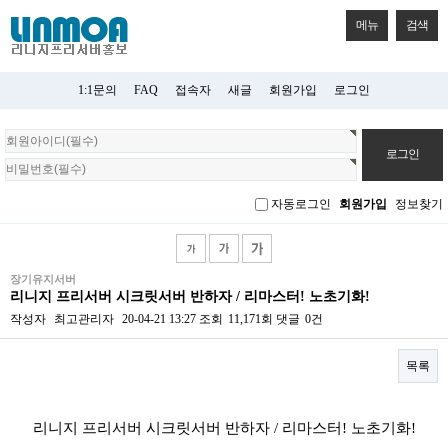
메뉴
검색
1:1문의
FAQ
접속자
새글
회원가입
로그인
회
원
로
그
자동로그인
회원가입
정보찾기
인
장기유지서버
리니지 프리서버 시크릿서버 반하자 / 리마스터! 노초기화!
작성자
최고관리자
20-04-21 13:27
조회
11,171회
댓글
0건
목록
본문
리니지 프리서버 시크릿서버 반하자 / 리마스터! 노초기화!