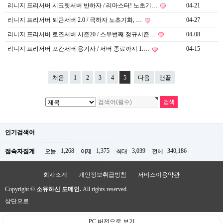
리니지 프리서버 시크릿서버 반하자 / 리마스터! 노초기…
04-21
리니지 프리서버 퇴근서버 2.0 / 극하자 노초기화, …
04-27
리니지 프리서버 로즈서버 시즌20 / 스무번째 정규시즌…
04-08
리니지 프리서버 포칸서버 용기사 / 서버 종료까지 1:…
04-15
처음
1
2
3
4
5
다음
맨끝
인기검색어
1,268
1,375
3,039
340,186
접속자집계
오늘
어제
최대
전체
회사소개
개인정보취급방침
서비스이용약관
Copyright ©
소유하신 도메인.
All rights reserved.
상단으로
PC 버전으로 보기