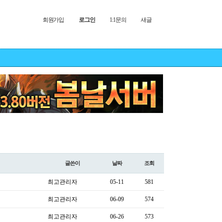
회원가입
로그인
1:1문의
새글
글쓴이
날짜
조회
최고관리자
05-11
581
최고관리자
06-09
574
최고관리자
06-26
573