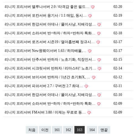
리니지 프리서버 델루나서버 2.0 / 타격감 좋은 필드…
02-20
리니지 프리서버 포칸서버 용기사 / 1:1 매입, 동시…
02-19
리니지 프리서버 한강서버 아데나 / 몰이사냥, 지배각성…
02-19
리니지 프리서버 소라서버 반+하자 / 하자+반하자 특화…
02-18
리니지 프리서버 로즈서버 시즌19 / 열아홉번째 정규시…
02-17
리니지 프리서버 New원웨이서버 1.63 / 하자배율,…
02-17
리니지 프리서버 단추서버 반하자 / 노초기화, 직장인서…
02-15
리니지 프리서버 시크릿서버 반하자 / 리마스터! 노초기…
02-14
리니지 프리서버 브이서버 반하자 / 1년간 초기화X, …
02-12
리니지 프리서버 피쉬서버 2.7 / 구버전 2.7 최대…
02-11
리니지 프리서버 한강서버 아데나 / 몰이사냥, 지배각성…
02-10
리니지 프리서버 소라서버 반+하자 / 하자+반하자 특화…
02-09
리니지 프리서버 FM서버 3.80 / 이제는 무료로 동…
02-09
처음
이전
161
162
163
164
맨끝