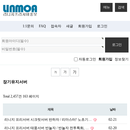
메뉴
검색
1:1문의
FAQ
접속자
새글
회원가입
로그인
회
원
로
그
자동로그인
회원가입
정보찾기
인
장기유지서버
Total 2,457건
163 페이지
제목
날짜
리니지 프리서버 시크릿서버 반하자 / 리마스터! 노초기…
02-21
리니지 프리서버 태풍서버 반놀자 / 반놀자 전투특화, …
02-20