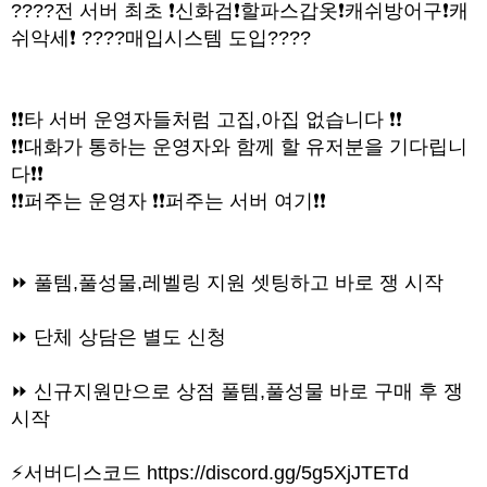
????전 서버 최초 ❗신화검❗할파스갑옷❗캐쉬방어구❗캐
쉬악세❗ ????매입시스템 도입????
❗❗타 서버 운영자들처럼 고집,아집 없습니다 ❗❗
❗❗대화가 통하는 운영자와 함께 할 유저분을 기다립니
다❗❗
❗❗퍼주는 운영자 ❗❗퍼주는 서버 여기❗❗
⏩ 풀템,풀성물,레벨링 지원 셋팅하고 바로 쟁 시작
⏩ 단체 상담은 별도 신청
⏩ 신규지원만으로 상점 풀템,풀성물 바로 구매 후 쟁
시작
⚡서버디스코드
https://discord.gg/5g5XjJTETd