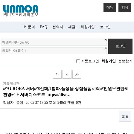
메뉴
검색
1:1문의
FAQ
접속자
새글
회원가입
로그인
회
원
로
그
자동로그인
회원가입
정보찾기
인
자유게시판
✅️AURORA 서버✅️8신화,7할파,풀성물,상점풀템시작✅️인원무관단체
환영✅️ ⚡ 서버디스코드 https://disc…
작성자
쫑이
26-05-27 17:55
조회
240회
댓글
0건
목록
본문