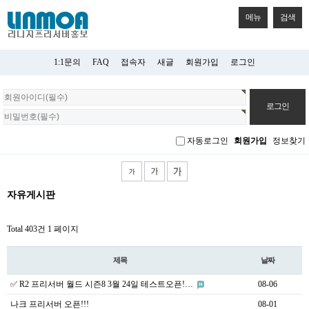
메뉴
검색
1:1문의
FAQ
접속자
새글
회원가입
로그인
회
원
로
그
자동로그인
회원가입
정보찾기
인
자유게시판
Total 403건
1 페이지
제목
날짜
✅ R2 프리서버 월드 시즌8 3월 24일 테스트오픈!…
08-06
나크 프리서버 오픈!!!
08-01