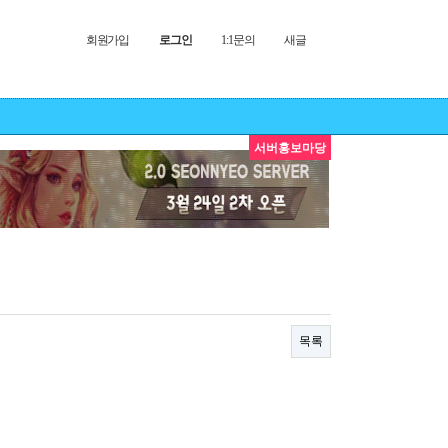
회원가입
로그인
1:1문의
새글
서버홍보마당
목록