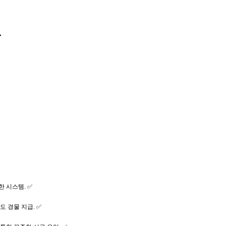
⏩
 시스템. ✅
 경물 지급. ✅