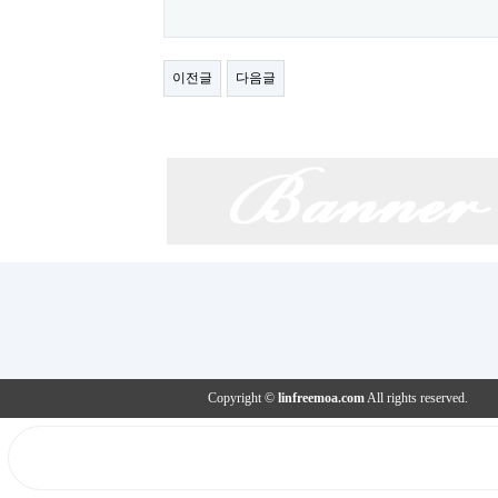
이전글
다음글
Copyright ©
linfreemoa.com
All rights reserved.