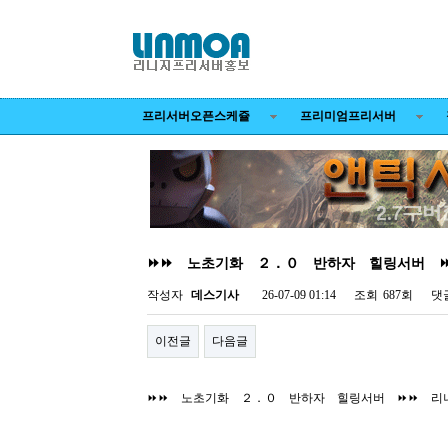
프리서버오픈스케쥴
프리미엄프리서버
⏩⏩ 노초기화 ２．０ 반하자 힐링서버 
작성자
데스기사
26-07-09 01:14
조회
687회
댓
이전글
다음글
⏩⏩ 노초기화 ２．０ 반하자 힐링서버 ⏩⏩ 리