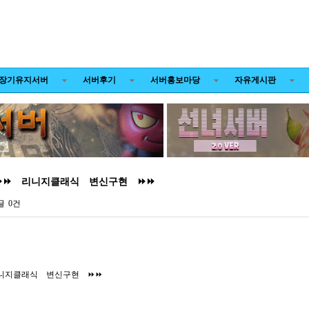
장기유지서버
서버후기
서버홍보마당
자유게시판
⏩⏩ 리니지클래식 변신구현 ⏩⏩
글
0건
니지클래식 변신구현 ⏩⏩