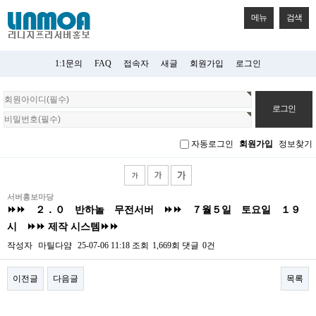
메뉴
검색
1:1문의
FAQ
접속자
새글
회원가입
로그인
회
원
로
그
자동로그인
회원가입
정보찾기
인
서버홍보마당
⏩⏩ ２．０ 반하놀 무전서버 ⏩⏩ ７월５일 토요일 １９
시 ⏩⏩ 제작 시스템⏩⏩
작성자
마틸다얌
25-07-06 11:18
조회
1,669회
댓글
0건
이전글
다음글
목록
본문