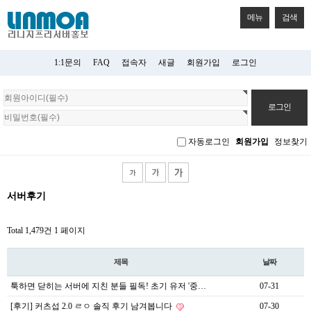
메뉴
검색
1:1문의
FAQ
접속자
새글
회원가입
로그인
회
원
로
그
자동로그인
회원가입
정보찾기
인
서버후기
Total 1,479건
1 페이지
제목
날짜
툭하면 닫히는 서버에 지친 분들 필독! 초기 유저 '중…
07-31
[후기] 커츠섭 2.0 ㄹㅇ 솔직 후기 남겨봅니다
07-30