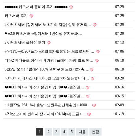
■■■■■■ 커츠서버 플레이 후기 ■■■■■■
07-29
커츠서버 후기
07-29
2.0 커츠서버 (장기서버 노초기화 지향) 실제 유저의…
07-29
❤⭐️2.0 커츠서버 ⭐️장기서버 1년이상 유지⭐️GR…
07-29
2.0 커츠서버 플레이 후기
07-13
✅✅1PC동접90+돌파 ⭐M크로가필요없는 M크로서버 …
07-06
디아2 바다블로 정식 서버 개장! 플레이·파밍·빌드 연…
06-18
6월5일 오픈! ⭐️클래식100% 완벽구현 노초기화 축…
06-10
⚡⚡⚡⚡⚡ 제네시스 서버가 3월 12일 7차 오픈합니다…
03-20
❤️❤️3.1 하자서버 장기운영 비영리❤️❤️2월27일…
03-16
❤️❤️3.1 하자서버 장기운영 비영리❤️❤️2월27일…
03-15
✨1월22일 PM 18시 출발✨인원무관단체환영✨1000…
02-09
⭐2.0모모서버 반하자 장기서버⭐01/14(수) 오픈⭐…
01-19
1
2
3
4
5
다음
맨끝