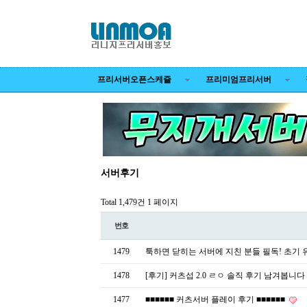
프리서버오픈스케쥴
프리미엄프리서버
서버후기
Total 1,479건
1 페이지
번호
1479
툭하면 닫히는 서버에 지친 분들 필독! 초기 유
1478
[후기] 커츠섭 2.0 ㄹㅇ 솔직 후기 남겨봅니다
1477
■■■■■■ 커츠서버 플레이 후기 ■■■■■■