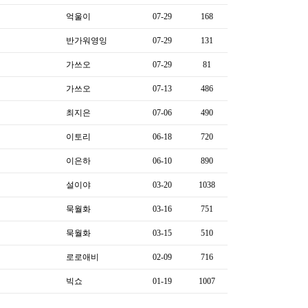
억울이
07-29
168
반가워영잉
07-29
131
가쓰오
07-29
81
가쓰오
07-13
486
최지은
07-06
490
이토리
06-18
720
이은하
06-10
890
설이야
03-20
1038
묵월화
03-16
751
묵월화
03-15
510
로로애비
02-09
716
빅쇼
01-19
1007