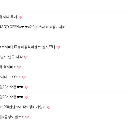
 유저의 후기
RAND OPEN⭐❤ ❤⭐️2.0 커츠서버 ⭐️장기서버…
서버 [ ☑️뉴비강력이벤트 실시!☑️ ]
·빌드 연구 시작
화 축서버⭐️
니다. ⚡⚡⚡⚡⚡
7일20시오픈❤️❤️
7일20시오픈❤️❤️
영✨1000만엔코시작✨장비매입✨
 오픈⭐공성이벤트⭐