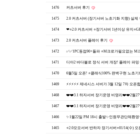
1476
커츠서버 후기
1475
2.0 커츠서버 (장기서버 노초기화 지향) 실제
1474
❤⭐️2.0 커츠서버 ⭐️장기서버 1년이상 유지⭐️G
1473
2.0 커츠서버 플레이 후기
1472
✅✅1PC동접90+돌파 ⭐M크로가필요없는 M크로
1471
디아2 바다블로 정식 서버 개장! 플레이·파밍
1470
6월5일 오픈! ⭐️클래식100% 완벽구현 노초기
1469
⚡⚡⚡⚡⚡ 제네시스 서버가 3월 12일 7차 오픈합
1468
❤️❤️3.1 하자서버 장기운영 비영리❤️❤️2월2
1467
❤️❤️3.1 하자서버 장기운영 비영리❤️❤️2월2
1466
✨1월22일 PM 18시 출발✨인원무관단체환
1465
⭐2.0모모서버 반하자 장기서버⭐01/14(수)