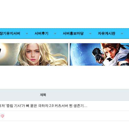
장기유지서버
서버후기
서버홍보마당
자유게시판
제목
저 '중립 기사'가 뼈 묻은 극하자 2.0 커츠서버 찐 생존기…