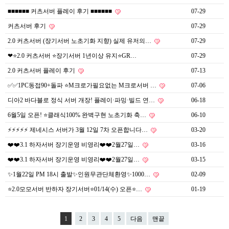
■■■■■■ 커츠서버 플레이 후기 ■■■■■■
07-29
커츠서버 후기
07-29
2.0 커츠서버 (장기서버 노초기화 지향) 실제 유저의…
07-29
❤⭐️2.0 커츠서버 ⭐️장기서버 1년이상 유지⭐️GR…
07-29
2.0 커츠서버 플레이 후기
07-13
✅✅1PC동접90+돌파 ⭐M크로가필요없는 M크로서버 …
07-06
디아2 바다블로 정식 서버 개장! 플레이·파밍·빌드 연…
06-18
6월5일 오픈! ⭐️클래식100% 완벽구현 노초기화 축…
06-10
⚡⚡⚡⚡⚡ 제네시스 서버가 3월 12일 7차 오픈합니다…
03-20
❤️❤️3.1 하자서버 장기운영 비영리❤️❤️2월27일…
03-16
❤️❤️3.1 하자서버 장기운영 비영리❤️❤️2월27일…
03-15
✨1월22일 PM 18시 출발✨인원무관단체환영✨1000…
02-09
⭐2.0모모서버 반하자 장기서버⭐01/14(수) 오픈⭐…
01-19
1
2
3
4
5
다음
맨끝