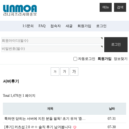
메뉴
검색
1:1문의
FAQ
접속자
새글
회원가입
로그인
회
원
로
그
자동로그인
회원가입
정보찾기
인
서버후기
Total 1,479건
1 페이지
제목
날짜
툭하면 닫히는 서버에 지친 분들 필독! 초기 유저 '중…
07-31
[후기] 커츠섭 2.0 ㄹㅇ 솔직 후기 남겨봅니다
07-30