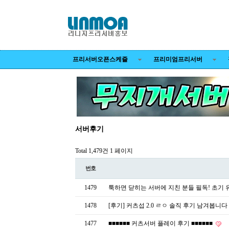
프리서버오픈스케쥴
프리미엄프리서버
서버후기
Total 1,479건
1 페이지
번호
1479
툭하면 닫히는 서버에 지친 분들 필독! 초기 유
1478
[후기] 커츠섭 2.0 ㄹㅇ 솔직 후기 남겨봅니다
1477
■■■■■■ 커츠서버 플레이 후기 ■■■■■■