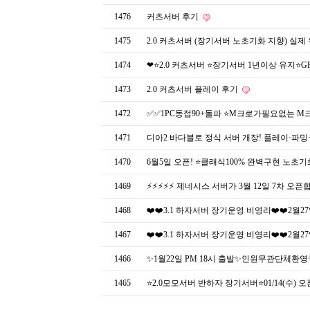
1476
커츠서버 후기
1475
2.0 커츠서버 (장기서버 노초기화 지향) 실제
1474
❤⭐️2.0 커츠서버 ⭐️장기서버 1년이상 유지⭐️G
1473
2.0 커츠서버 플레이 후기
1472
✅✅1PC동접90+돌파 ⭐M크로가필요없는 M크로
1471
디아2 바다블로 정식 서버 개장! 플레이·파밍
1470
6월5일 오픈! ⭐️클래식100% 완벽구현 노초기
1469
⚡⚡⚡⚡⚡ 제네시스 서버가 3월 12일 7차 오픈합
1468
❤️❤️3.1 하자서버 장기운영 비영리❤️❤️2월2
1467
❤️❤️3.1 하자서버 장기운영 비영리❤️❤️2월2
1466
✨1월22일 PM 18시 출발✨인원무관단체환
1465
⭐2.0모모서버 반하자 장기서버⭐01/14(수)