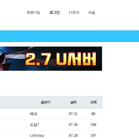
회원가입
로그인
1:1문의
새글
글쓴이
날짜
조회
메대
07-31
88
도담7
07-30
160
나비야sz
07-29
197