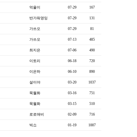
억울이
07-29
167
반가워영잉
07-29
131
가쓰오
07-29
81
가쓰오
07-13
485
최지은
07-06
490
이토리
06-18
720
이은하
06-10
890
설이야
03-20
1037
묵월화
03-16
751
묵월화
03-15
510
로로애비
02-09
716
빅쇼
01-19
1007