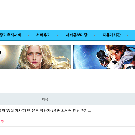
장기유지서버
서버후기
서버홍보마당
자유게시판
제목
저 '중립 기사'가 뼈 묻은 극하자 2.0 커츠서버 찐 생존기…