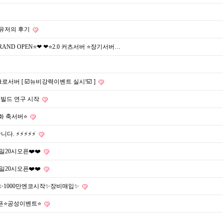
 유저의 후기
RAND OPEN⭐❤ ❤⭐️2.0 커츠서버 ⭐️장기서버…
서버 [ ☑️뉴비강력이벤트 실시!☑️ ]
·빌드 연구 시작
화 축서버⭐️
니다. ⚡⚡⚡⚡⚡
7일20시오픈❤️❤️
7일20시오픈❤️❤️
영✨1000만엔코시작✨장비매입✨
 오픈⭐공성이벤트⭐