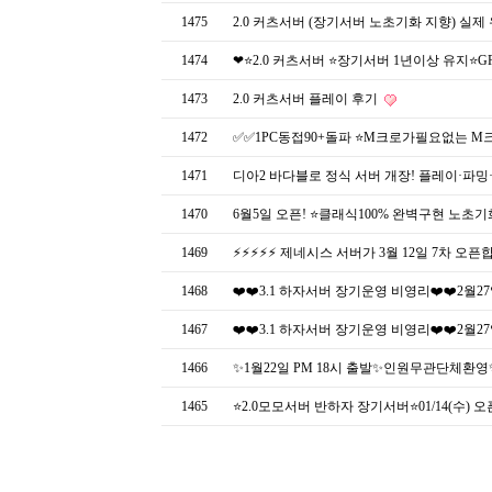
1475
2.0 커츠서버 (장기서버 노초기화 지향) 실제
1474
❤⭐️2.0 커츠서버 ⭐️장기서버 1년이상 유지⭐️G
1473
2.0 커츠서버 플레이 후기
1472
✅✅1PC동접90+돌파 ⭐M크로가필요없는 M크로
1471
디아2 바다블로 정식 서버 개장! 플레이·파밍
1470
6월5일 오픈! ⭐️클래식100% 완벽구현 노초기
1469
⚡⚡⚡⚡⚡ 제네시스 서버가 3월 12일 7차 오픈합
1468
❤️❤️3.1 하자서버 장기운영 비영리❤️❤️2월2
1467
❤️❤️3.1 하자서버 장기운영 비영리❤️❤️2월2
1466
✨1월22일 PM 18시 출발✨인원무관단체환
1465
⭐2.0모모서버 반하자 장기서버⭐01/14(수)