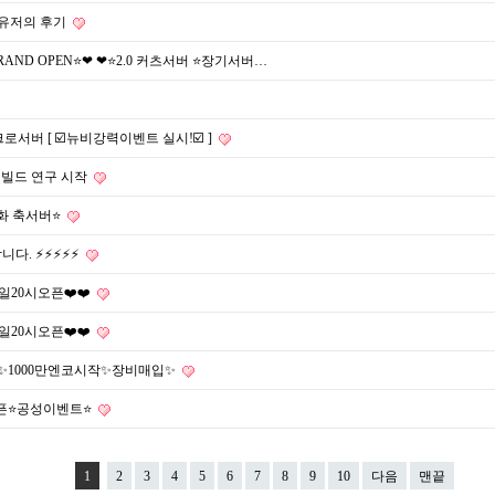
 유저의 후기
RAND OPEN⭐❤ ❤⭐️2.0 커츠서버 ⭐️장기서버…
서버 [ ☑️뉴비강력이벤트 실시!☑️ ]
·빌드 연구 시작
화 축서버⭐️
니다. ⚡⚡⚡⚡⚡
7일20시오픈❤️❤️
7일20시오픈❤️❤️
영✨1000만엔코시작✨장비매입✨
 오픈⭐공성이벤트⭐
1
2
3
4
5
6
7
8
9
10
다음
맨끝