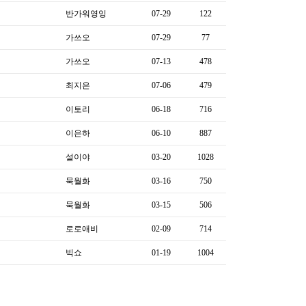
반가워영잉
07-29
122
가쓰오
07-29
77
가쓰오
07-13
478
최지은
07-06
479
이토리
06-18
716
이은하
06-10
887
설이야
03-20
1028
묵월화
03-16
750
묵월화
03-15
506
로로애비
02-09
714
빅쇼
01-19
1004