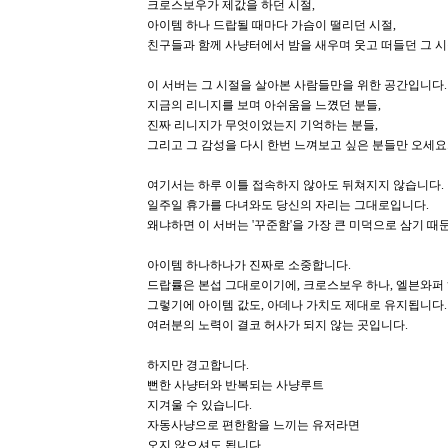
크로스보우가 제값을 하던 시절,
아이템 하나 드랍될 때마다 가슴이 떨리던 시절,
친구들과 함께 사냥터에서 밤을 새우며 웃고 떠들던 그 시
이 서버는 그 시절을 살아본 사람들만을 위한 공간입니다.
지금의 리니지를 보며 아쉬움을 느꼈던 분들,
진짜 리니지가 무엇이었는지 기억하는 분들,
그리고 그 감성을 다시 한번 느껴보고 싶은 분들만 오세요
여기서는 하루 이틀 접속하지 않아도 뒤쳐지지 않습니다.
일주일 휴가를 다녀와도 당신의 자리는 그대로입니다.
왜냐하면 이 서버는 '꾸준함'을 가장 큰 미덕으로 삼기 때
아이템 하나하나가 진짜로 소중합니다.
드랍률은 본섭 그대로이기에, 크로스보우 하나, 엘븐와퍼 
그렇기에 아이템 값도, 아데나 가치도 제대로 유지됩니다.
여러분의 노력이 결코 허사가 되지 않는 곳입니다.
하지만 경고합니다.
뻔한 사냥터와 반복되는 사냥루트
지겨울 수 있습니다.
자동사냥으로 편한함을 느끼는 유저라면
오지 않으셔도 됩니다.