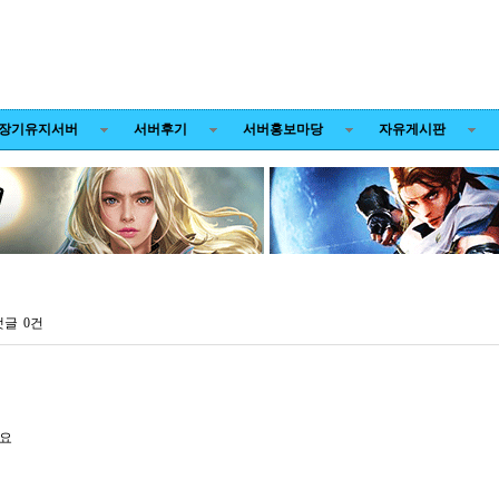
장기유지서버
서버후기
서버홍보마당
자유게시판
댓글
0건
세요