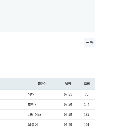
목록
글쓴이
날짜
조회
메대
07-31
76
도담7
07-30
144
나비야sz
07-29
182
억울이
07-29
161