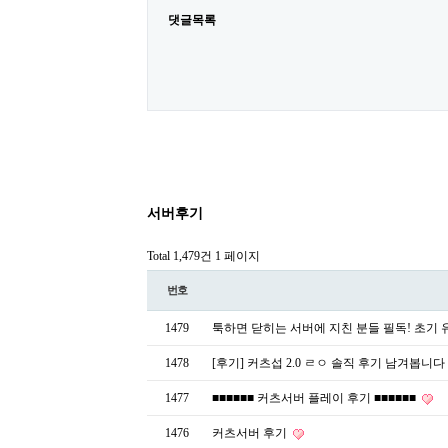
댓글목록
서버후기
Total 1,479건
1 페이지
번호
1479
툭하면 닫히는 서버에 지친 분들 필독! 초기 유
1478
[후기] 커츠섭 2.0 ㄹㅇ 솔직 후기 남겨봅니다
1477
■■■■■■ 커츠서버 플레이 후기 ■■■■■■
1476
커츠서버 후기