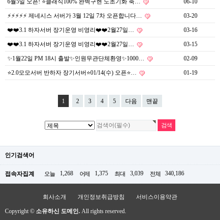
6월5일 오픈! ⭐️클래식100% 완벽구현 노초기화 축…
06-10
⚡⚡⚡⚡⚡ 제네시스 서버가 3월 12일 7차 오픈합니다…
03-20
❤️❤️3.1 하자서버 장기운영 비영리❤️❤️2월27일…
03-16
❤️❤️3.1 하자서버 장기운영 비영리❤️❤️2월27일…
03-15
✨1월22일 PM 18시 출발✨인원무관단체환영✨1000…
02-09
⭐2.0모모서버 반하자 장기서버⭐01/14(수) 오픈⭐…
01-19
1
2
3
4
5
다음
맨끝
인기검색어
1,268
1,375
3,039
340,186
접속자집계
오늘
어제
최대
전체
회사소개
개인정보취급방침
서비스이용약관
Copyright ©
소유하신 도메인.
All rights reserved.