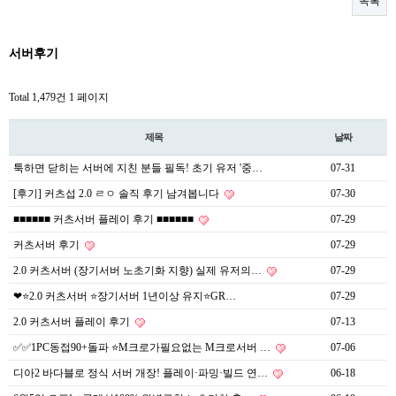
목록
서버후기
Total 1,479건
1 페이지
제목
날짜
툭하면 닫히는 서버에 지친 분들 필독! 초기 유저 '중…
07-31
[후기] 커츠섭 2.0 ㄹㅇ 솔직 후기 남겨봅니다
07-30
■■■■■■ 커츠서버 플레이 후기 ■■■■■■
07-29
커츠서버 후기
07-29
2.0 커츠서버 (장기서버 노초기화 지향) 실제 유저의…
07-29
❤⭐️2.0 커츠서버 ⭐️장기서버 1년이상 유지⭐️GR…
07-29
2.0 커츠서버 플레이 후기
07-13
✅✅1PC동접90+돌파 ⭐M크로가필요없는 M크로서버 …
07-06
디아2 바다블로 정식 서버 개장! 플레이·파밍·빌드 연…
06-18