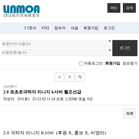
메뉴
검색
1:1문의
FAQ
접속자
새글
회원가입
로그인
회
원
로
그
자동로그인
회원가입
정보찾기
인
서버후기
2.0 초초초극하자 리니지 k서버 헬조선급
작성자
구미호1
25-12-02 11:24
조회
1,329회
댓글
0건
목록
본문
2.0 극하자 리니지 K서버 (후원 X, 홍보 X, 비영리)