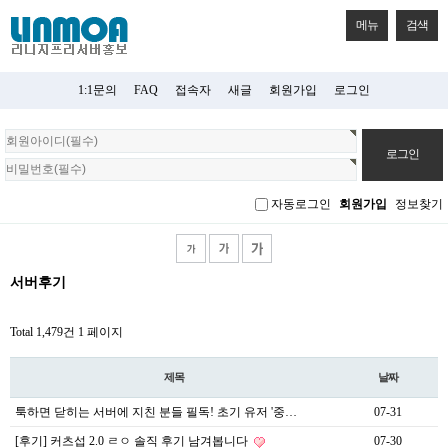
메뉴
검색
1:1문의
FAQ
접속자
새글
회원가입
로그인
회
원
로
그
자동로그인
회원가입
정보찾기
인
서버후기
Total 1,479건
1 페이지
제목
날짜
툭하면 닫히는 서버에 지친 분들 필독! 초기 유저 '중…
07-31
[후기] 커츠섭 2.0 ㄹㅇ 솔직 후기 남겨봅니다
07-30