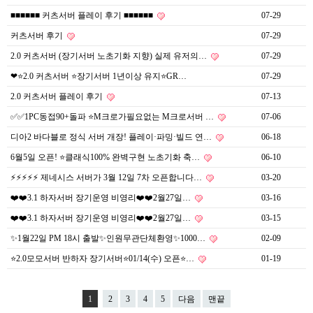
■■■■■■ 커츠서버 플레이 후기 ■■■■■■
07-29
커츠서버 후기
07-29
2.0 커츠서버 (장기서버 노초기화 지향) 실제 유저의…
07-29
❤⭐️2.0 커츠서버 ⭐️장기서버 1년이상 유지⭐️GR…
07-29
2.0 커츠서버 플레이 후기
07-13
✅✅1PC동접90+돌파 ⭐M크로가필요없는 M크로서버 …
07-06
디아2 바다블로 정식 서버 개장! 플레이·파밍·빌드 연…
06-18
6월5일 오픈! ⭐️클래식100% 완벽구현 노초기화 축…
06-10
⚡⚡⚡⚡⚡ 제네시스 서버가 3월 12일 7차 오픈합니다…
03-20
❤️❤️3.1 하자서버 장기운영 비영리❤️❤️2월27일…
03-16
❤️❤️3.1 하자서버 장기운영 비영리❤️❤️2월27일…
03-15
✨1월22일 PM 18시 출발✨인원무관단체환영✨1000…
02-09
⭐2.0모모서버 반하자 장기서버⭐01/14(수) 오픈⭐…
01-19
1
2
3
4
5
다음
맨끝