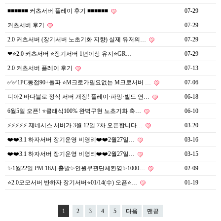
■■■■■■ 커츠서버 플레이 후기 ■■■■■■
07-29
커츠서버 후기
07-29
2.0 커츠서버 (장기서버 노초기화 지향) 실제 유저의…
07-29
❤⭐️2.0 커츠서버 ⭐️장기서버 1년이상 유지⭐️GR…
07-29
2.0 커츠서버 플레이 후기
07-13
✅✅1PC동접90+돌파 ⭐M크로가필요없는 M크로서버 …
07-06
디아2 바다블로 정식 서버 개장! 플레이·파밍·빌드 연…
06-18
6월5일 오픈! ⭐️클래식100% 완벽구현 노초기화 축…
06-10
⚡⚡⚡⚡⚡ 제네시스 서버가 3월 12일 7차 오픈합니다…
03-20
❤️❤️3.1 하자서버 장기운영 비영리❤️❤️2월27일…
03-16
❤️❤️3.1 하자서버 장기운영 비영리❤️❤️2월27일…
03-15
✨1월22일 PM 18시 출발✨인원무관단체환영✨1000…
02-09
⭐2.0모모서버 반하자 장기서버⭐01/14(수) 오픈⭐…
01-19
1
2
3
4
5
다음
맨끝