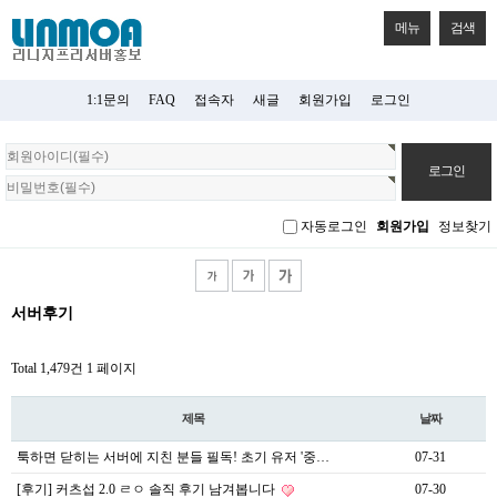
메뉴
검색
1:1문의
FAQ
접속자
새글
회원가입
로그인
회
원
로
그
자동로그인
회원가입
정보찾기
인
서버후기
Total 1,479건
1 페이지
제목
날짜
툭하면 닫히는 서버에 지친 분들 필독! 초기 유저 '중…
07-31
[후기] 커츠섭 2.0 ㄹㅇ 솔직 후기 남겨봅니다
07-30