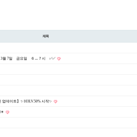
제목
 3월 7일 금요일 ６ㅡ７시 ✅✅
데이트】✨103LV.50% 시작✨
️✴️