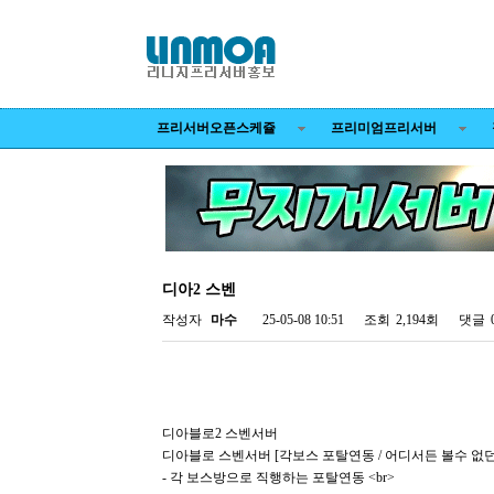
프리서버오픈스케쥴
프리미엄프리서버
디아2 스벤
작성자
마수
25-05-08 10:51
조회
2,194회
댓글
디아블로2 스벤서버
디아블로 스벤서버 [각보스 포탈연동 / 어디서든 볼수 없던 
- 각 보스방으로 직행하는 포탈연동 <br>