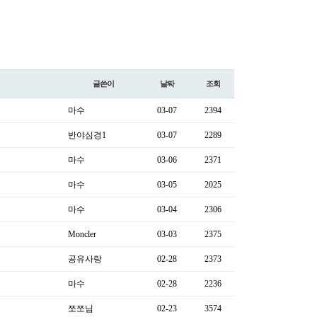
글쓴이
날짜
조회
마수
03-07
2394
반야심경1
03-07
2289
마수
03-06
2371
마수
03-05
2025
마수
03-04
2306
Moncler
03-03
2375
공유사랑
02-28
2373
마수
02-28
2236
쪼쪼님
02-23
3574