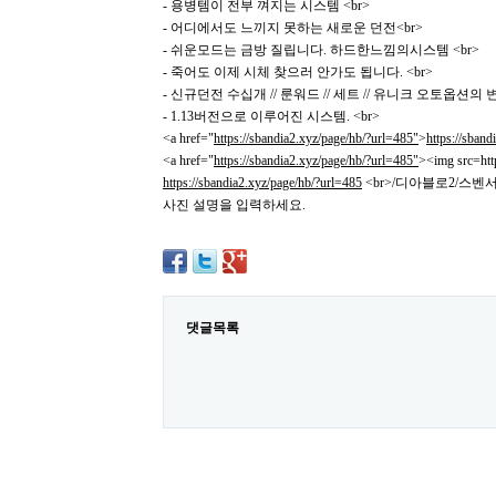
- 용병템이 전부 껴지는 시스템 <br>
- 어디에서도 느끼지 못하는 새로운 던전<br>
- 쉬운모드는 금방 질립니다. 하드한느낌의시스템 <br>
- 죽어도 이제 시체 찾으러 안가도 됩니다. <br>
- 신규던전 수십개 // 룬워드 // 세트 // 유니크 오토옵션의 변화
- 1.13버전으로 이루어진 시스템. <br>
<a href="
https://sbandia2.xyz/page/hb/?url=485"
>
https://sband
<a href="
https://sbandia2.xyz/page/hb/?url=485"
><img src=htt
https://sbandia2.xyz/page/hb/?url=485
<br>/디아블로2/스
사진 설명을 입력하세요.
댓글목록