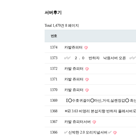
서버후기
Total 1,479건
8 페이지
번호
1374
카발쥬피터
1373
✅✅ ２．０ 반하자 낙원서버 오픈 ✅✅
1372
카발 쥬피터
1371
카발 쥬피터
1370
카발 쥬피터
1369
【⭕수호귀걸이⭕마신,거석,실렌장갑⭕ 최신 업
1368
✴️☑️ 3.63 비영리 본섭지향 반하자 올레서버 ☑
1367
카발 쥬피터서버
1366
✅ 신박한 2.0 오리지널서버 ✅