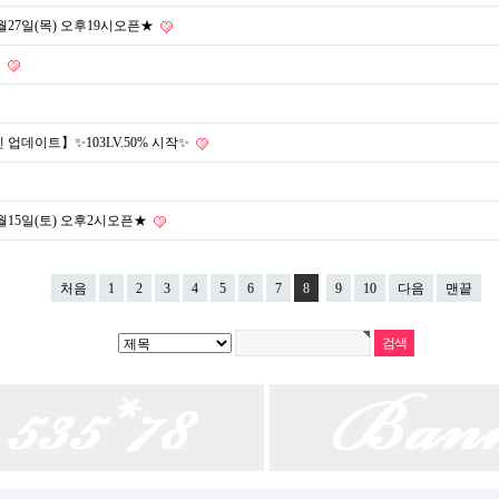
2월27일(목) 오후19시오픈★
️
데이트】✨103LV.50% 시작✨
2월15일(토) 오후2시오픈★
처음
1
2
3
4
5
6
7
8
9
10
다음
맨끝