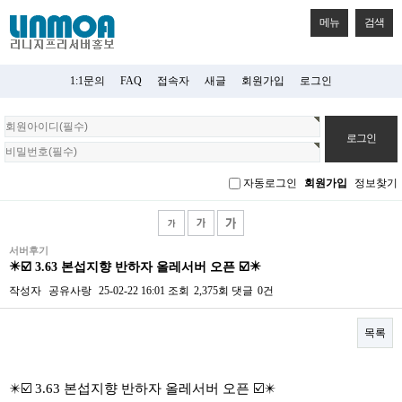
메뉴
검색
1:1문의
FAQ
접속자
새글
회원가입
로그인
회
원
로
그
자동로그인
회원가입
정보찾기
인
서버후기
✴️☑️ 3.63 본섭지향 반하자 올레서버 오픈 ☑️✴️
작성자
공유사랑
25-02-22 16:01
조회
2,375회
댓글
0건
목록
본문
✴️☑️ 3.63 본섭지향 반하자 올레서버 오픈 ☑️✴️