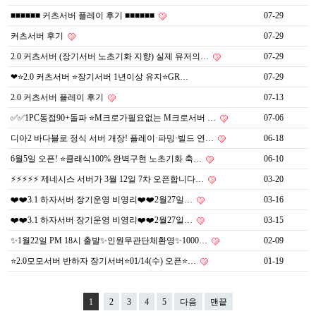
■■■■■■ 커츠서버 플레이 후기 ■■■■■■
07-29
커츠서버 후기
07-29
2.0 커츠서버 (장기서버 노초기화 지향) 실제 유저의…
07-29
❤⭐️2.0 커츠서버 ⭐️장기서버 1년이상 유지⭐️GR…
07-29
2.0 커츠서버 플레이 후기
07-13
✅✅1PC동접90+돌파 ⭐M크로가필요없는 M크로서버 …
07-06
디아2 바다블로 정식 서버 개장! 플레이·파밍·빌드 연…
06-18
6월5일 오픈! ⭐️클래식100% 완벽구현 노초기화 축…
06-10
⚡⚡⚡⚡⚡ 제네시스 서버가 3월 12일 7차 오픈합니다…
03-20
❤️❤️3.1 하자서버 장기운영 비영리❤️❤️2월27일…
03-16
❤️❤️3.1 하자서버 장기운영 비영리❤️❤️2월27일…
03-15
✨1월22일 PM 18시 출발✨인원무관단체환영✨1000…
02-09
⭐2.0모모서버 반하자 장기서버⭐01/14(수) 오픈⭐…
01-19
1
2
3
4
5
다음
맨끝