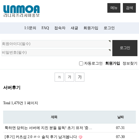
메뉴
검색
1:1문의
FAQ
접속자
새글
회원가입
로그인
회
원
로
그
자동로그인
회원가입
정보찾기
인
서버후기
Total 1,479건
1 페이지
제목
날짜
툭하면 닫히는 서버에 지친 분들 필독! 초기 유저 '중…
07-31
[후기] 커츠섭 2.0 ㄹㅇ 솔직 후기 남겨봅니다
07-30